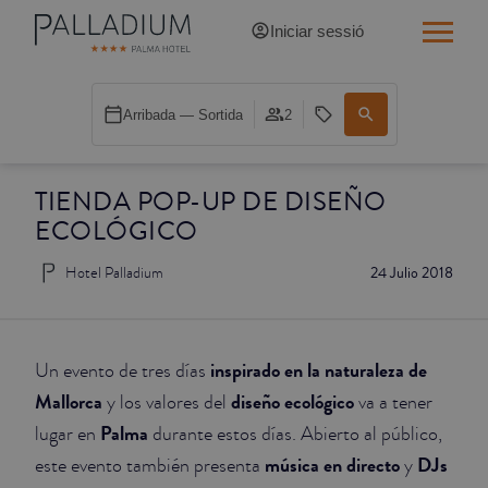
Iniciar sessió
INDIVIDUAL RED
Arribada — Sortida
2
INDIVIDUAL BALCÓ
TIENDA POP-UP DE DISEÑO
INDIVIDUAL BALCÓ CATEDRAL
ECOLÓGICO
DOBLE RED
Hotel Palladium
24 Julio 2018
DOBLE INN
DOBLE WHITE
inspirado en la naturaleza de
Un evento de tres días
Mallorca
diseño ecológico
y los valores del
va a tener
DOBLE INN CATEDRAL
Palma
lugar en
durante estos días. Abierto al público,
música en directo
DJs
este evento también presenta
y
SUPERIOR