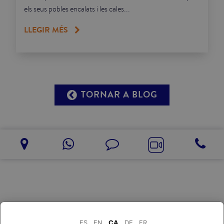
els seus pobles encalats i les cales...
LLEGIR MÉS
TORNAR A BLOG
ES
EN
CA
DE
FR