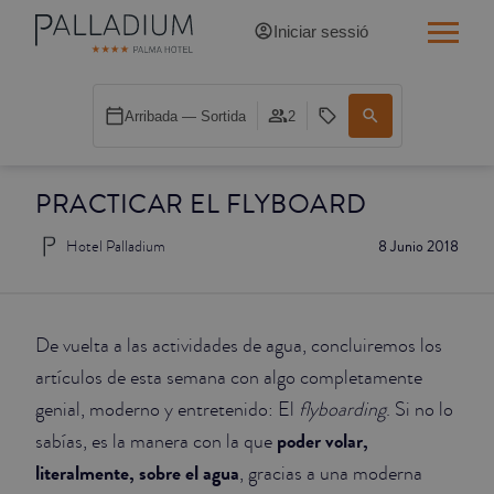
Iniciar sessió
INDIVIDUAL RED
Arribada — Sortida
2
INDIVIDUAL BALCÓ
PRACTICAR EL FLYBOARD
INDIVIDUAL BALCÓ CATEDRAL
Hotel Palladium
8 Junio 2018
DOBLE RED
DOBLE INN
De vuelta a las actividades de agua, concluiremos los
DOBLE WHITE
artículos de esta semana con algo completamente
genial, moderno y entretenido: El
flyboarding
. Si no lo
DOBLE INN CATEDRAL
poder volar,
sabías, es la manera con la que
literalmente, sobre el agua
, gracias a una moderna
SUPERIOR