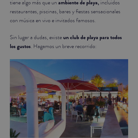
ambiente de playa,
tiene algo más que un
incluidos
restaurantes, piscinas, bares y fiestas sensacionales
JUNIOR SUITES
con música en vivo e invitados famosos.
SUITE
un club de playa para todos
Sin lugar a dudas, existe
los gustos
. Hagamos un breve recorrido: