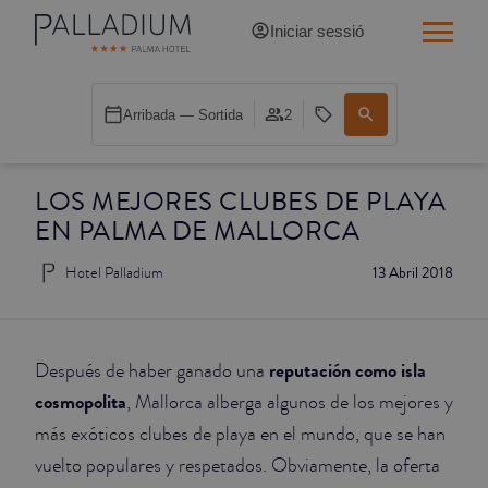
Iniciar sessió
INDIVIDUAL RED
Arribada — Sortida
2
INDIVIDUAL BALCÓ
LOS MEJORES CLUBES DE PLAYA
INDIVIDUAL BALCÓ CATEDRAL
EN PALMA DE MALLORCA
DOBLE RED
Hotel Palladium
13 Abril 2018
DOBLE INN
DOBLE WHITE
reputación como isla
Después de haber ganado una
cosmopolita
, Mallorca alberga algunos de los mejores y
DOBLE INN CATEDRAL
más exóticos clubes de playa en el mundo, que se han
vuelto populares y respetados. Obviamente, la oferta
SUPERIOR