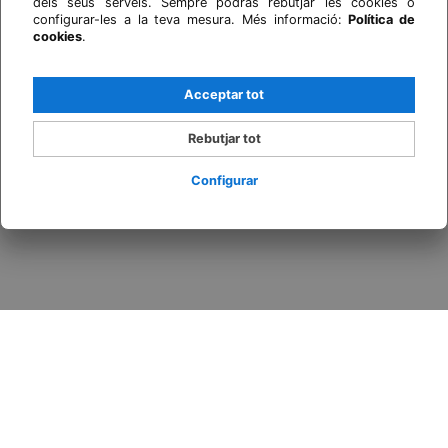
dels seus serveis. Sempre podràs rebutjar les cookies o
configurar-les a la teva mesura. Més informació:
Política de
cookies
.
Acceptar tot
Rebutjar tot
Configurar
Inicia sessió / Registra't
Quan
Promoció
Qui
Habitació 1
adults
2