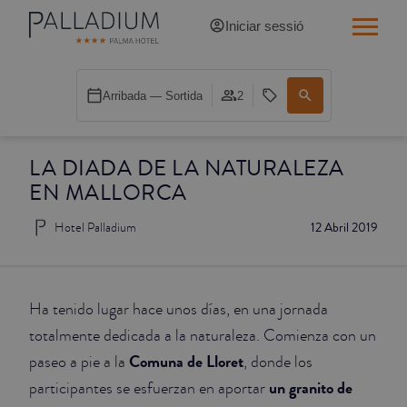
Iniciar sessió
INDIVIDUAL RED
Arribada — Sortida
2
INDIVIDUAL BALCÓ
LA DIADA DE LA NATURALEZA
INDIVIDUAL BALCÓ CATEDRAL
EN MALLORCA
DOBLE RED
Hotel Palladium
12 Abril 2019
DOBLE INN
DOBLE WHITE
Ha tenido lugar hace unos días, en una jornada
totalmente dedicada a la naturaleza. Comienza con un
DOBLE INN CATEDRAL
Comuna de Lloret
paseo a pie a la
, donde los
un granito de
participantes se esfuerzan en aportar
SUPERIOR