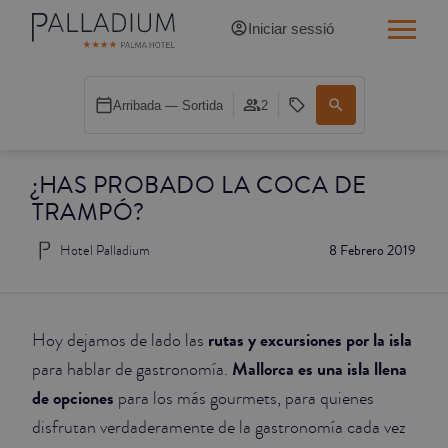
Iniciar sessió
INDIVIDUAL RED
Arribada — Sortida
2
INDIVIDUAL BALCÓ
¿HAS PROBADO LA COCA DE
INDIVIDUAL BALCÓ CATEDRAL
TRAMPÓ?
DOBLE RED
Hotel Palladium
8 Febrero 2019
DOBLE INN
DOBLE WHITE
rutas y excursiones por la isla
Hoy dejamos de lado las
Mallorca es una isla llena
para hablar de gastronomía.
DOBLE INN CATEDRAL
de opciones
para los más gourmets, para quienes
disfrutan verdaderamente de la gastronomía cada vez
SUPERIOR