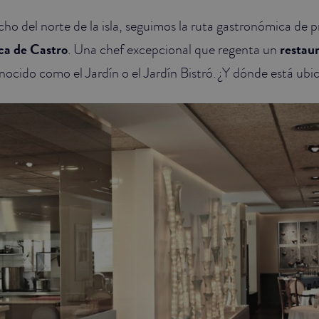
o del norte de la isla, seguimos la ruta gastronómica de pr
a de Castro
. Una chef excepcional que regenta un
restau
ocido como el Jardín o el Jardín Bistró. ¿Y dónde está ubi