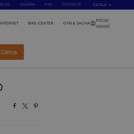
BLOG
GALERIA
FAQ
CONTACTE
CATALÀ
Iniciar
INTERNET
BIKE-CENTER
GYM & SAUNA
sessió
Cerca
O