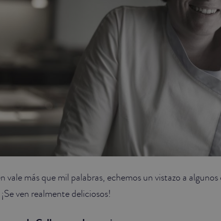
vale más que mil palabras, echemos un vistazo a algunos d
. ¡Se ven realmente deliciosos!