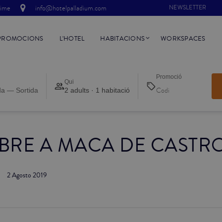
time
info@hotelpalladium.com
NEWSLETTER
PROMOCIONS
L'HOTEL
HABITACIONS
WORKSPACES
Promoció
Qui
da — Sortida
2 adults · 1 habitació
BRE A MACA DE CASTR
2 Agosto 2019