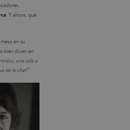
scadores,
rca
. Y ahora, que
r mesa en su
mo bien dicen en
ntidos, una oda a
va de la chef
.”