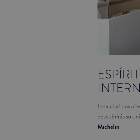
ESPÍRI
INTER
Esta chef nos ofr
descubrirás su un
Michelin
.