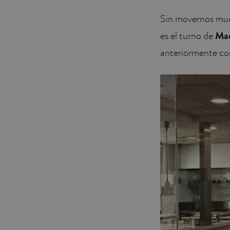
Sin movernos much
JUNIOR SUITES
es el turno de
Mac
SUITE
anteriormente con