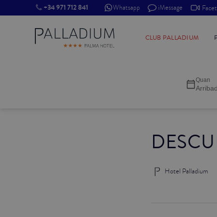
+34 971 712 841
Whatsapp
iMessage
Face
INDIVIDUAL RED
CLUB PALLADIUM
INDIVIDUAL BALCÓ
Quan
INDIVIDUAL BALCÓ CATEDRAL
Arriba
DOBLE RED
DESCU
DOBLE INN
DOBLE WHITE
Hotel Palladium
DOBLE INN CATEDRAL
SUPERIOR