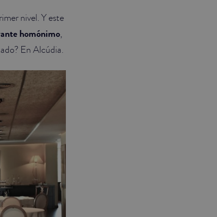
imer nivel. Y este
rante homónimo
,
cado? En Alcúdia.