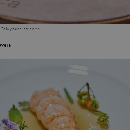
 Gallo y cacahuete tierno
avera