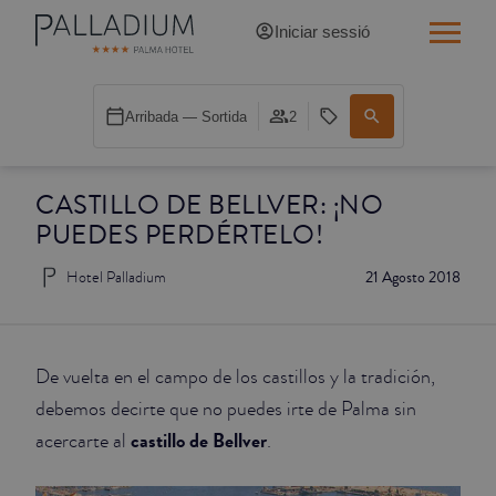
Iniciar sessió
INDIVIDUAL RED
Arribada — Sortida
2
INDIVIDUAL BALCÓ
CASTILLO DE BELLVER: ¡NO
INDIVIDUAL BALCÓ CATEDRAL
PUEDES PERDÉRTELO!
DOBLE RED
Hotel Palladium
21 Agosto 2018
DOBLE INN
DOBLE WHITE
De vuelta en el campo de los castillos y la tradición,
debemos decirte que no puedes irte de Palma sin
DOBLE INN CATEDRAL
castillo de Bellver
acercarte al
.
SUPERIOR