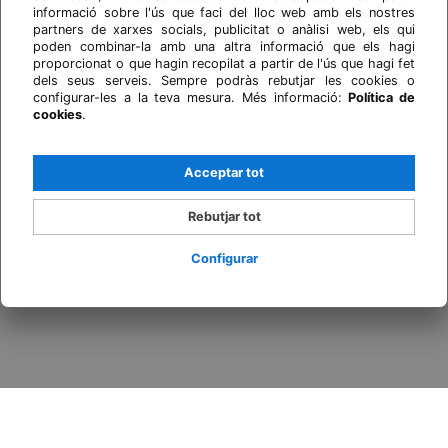
informació sobre l'ús que faci del lloc web amb els nostres
partners de xarxes socials, publicitat o anàlisi web, els qui
poden combinar-la amb una altra informació que els hagi
proporcionat o que hagin recopilat a partir de l'ús que hagi fet
dels seus serveis. Sempre podràs rebutjar les cookies o
configurar-les a la teva mesura. Més informació:
Política de
cookies
.
Acceptar tot
Rebutjar tot
Configurar
Inicia sessió / Registra't
Quan
Promoció
Qui