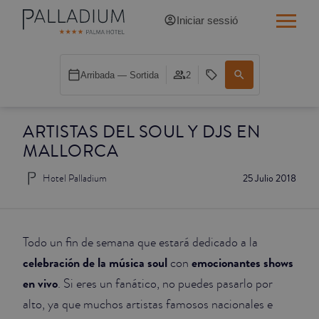
Iniciar sessió
INDIVIDUAL RED
Arribada — Sortida
2
INDIVIDUAL BALCÓ
ARTISTAS DEL SOUL Y DJS EN
INDIVIDUAL BALCÓ CATEDRAL
MALLORCA
DOBLE RED
Hotel Palladium
25 Julio 2018
DOBLE INN
DOBLE WHITE
Todo un fin de semana que estará dedicado a la
celebración de la música soul
emocionantes shows
con
DOBLE INN CATEDRAL
en vivo
. Si eres un fanático, no puedes pasarlo por
alto, ya que muchos artistas famosos nacionales e
SUPERIOR