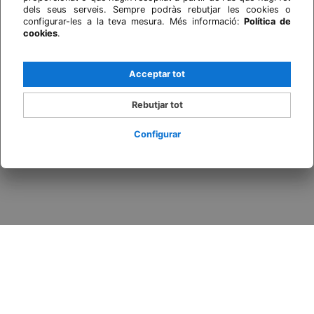
dels seus serveis. Sempre podràs rebutjar les cookies o
configurar-les a la teva mesura. Més informació:
Política de
cookies
.
Acceptar tot
Rebutjar tot
Configurar
Inicia sessió / Registra't
Quan
Promoció
Qui
Habitació 1
adults