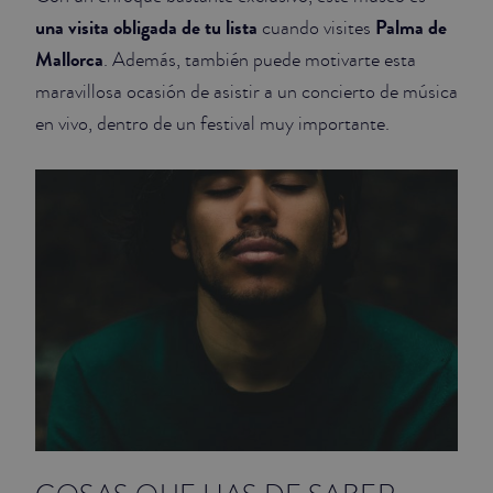
una visita obligada de tu lista
Palma de
cuando visites
Mallorca
. Además, también puede motivarte esta
maravillosa ocasión de asistir a un concierto de música
en vivo, dentro de un festival muy importante.