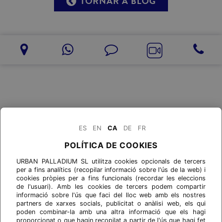
TORNAR A BLOG
ES
EN
CA
DE
FR
POLÍTICA DE COOKIES
URBAN PALLADIUM SL utilitza cookies opcionals de tercers
per a fins analítics (recopilar informació sobre l'ús de la web) i
cookies pròpies per a fins funcionals (recordar les eleccions
de l'usuari). Amb les cookies de tercers podem compartir
informació sobre l'ús que faci del lloc web amb els nostres
partners de xarxes socials, publicitat o anàlisi web, els qui
poden combinar-la amb una altra informació que els hagi
proporcionat o que hagin recopilat a partir de l'ús que hagi fet