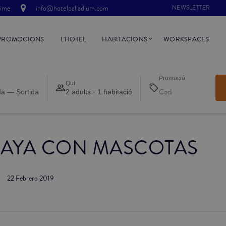
time
info@hotelpalladium.com
NEWSLETTER
PROMOCIONS
L'HOTEL
HABITACIONS
WORKSPACES
Promoció
Qui
da — Sortida
2 adults · 1 habitació
PLAYA CON MASCOTAS
22 Febrero 2019