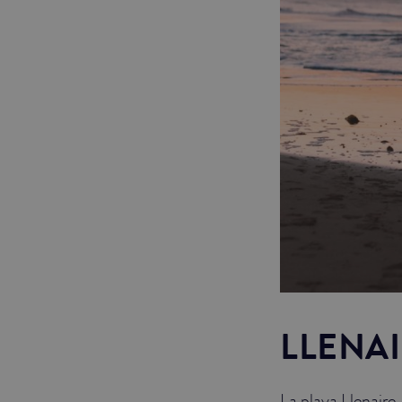
LLENA
La playa Llenaire