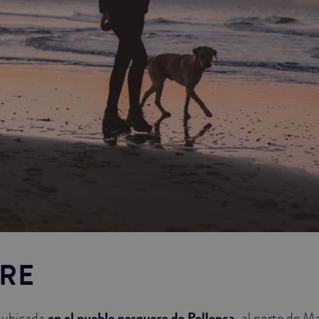
IRE
, ubicada
en el pueblo pesquero de Pollença
, al norte de M