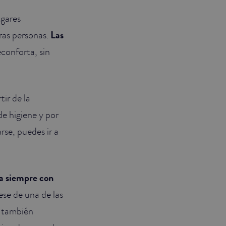
ugares
ras personas.
Las
econforta, sin
tir de la
de higiene y por
rse, puedes ir a
ta siempre con
uese de una de las
) también