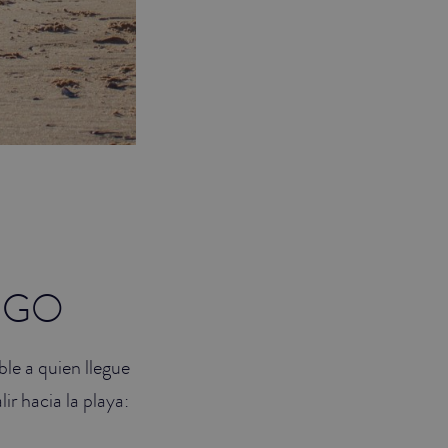
IGO
ble a quien llegue
ir hacia la playa: