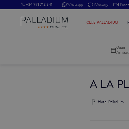
+34 971 712 841
Whatsapp
iMessage
Face
INDIVIDUAL RED
CLUB PALLADIUM
INDIVIDUAL BALCÓ
Quan
INDIVIDUAL BALCÓ CATEDRAL
Arriba
DOBLE RED
A LA 
DOBLE INN
DOBLE WHITE
Hotel Palladium
DOBLE INN CATEDRAL
SUPERIOR