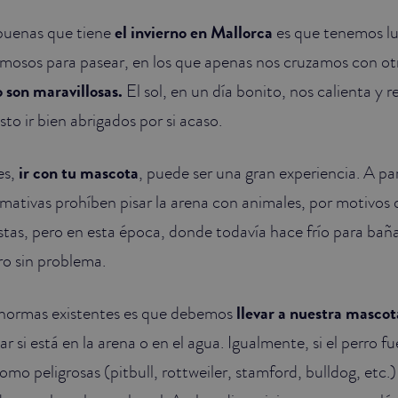
 buenas que tiene
el invierno en Mallorca
es que tenemos l
rmosos para pasear, en los que apenas nos cruzamos con ot
o son maravillosas.
El sol, en un día bonito, nos calienta y r
sto ir bien abrigados por si acaso.
es,
ir con tu mascota
, puede ser una gran experiencia. A par
rmativas prohíben pisar la arena con animales, por motivos 
stas, pero en esta época, donde todavía hace frío para baña
ro sin problema.
 normas existentes es que debemos
llevar a nuestra masco
ar si está en la arena o en el agua. Igualmente, si el perro f
como peligrosas (pitbull, rottweiler, stamford, bulldog, etc.