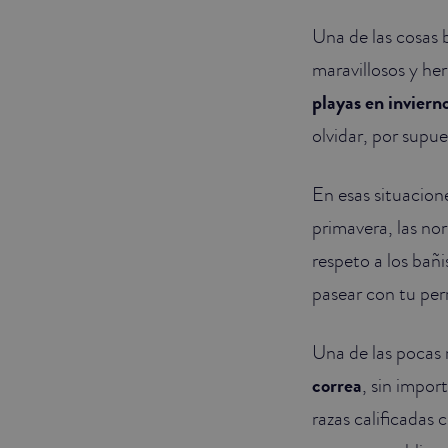
Una de las cosas
JUNIOR SUITES
maravillosos y he
SUITE
playas en inviern
olvidar, por supue
En esas situacion
primavera, las no
respeto a los bañi
pasear con tu per
Una de las pocas
correa
, sin import
razas calificadas 