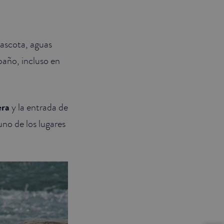
mascota, aguas
 baño, incluso en
era
y la entrada de
uno de los lugares